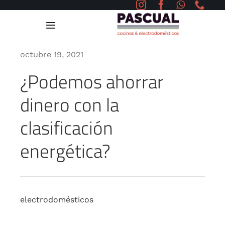
Saltar
al
Toggle
contenido
Navigation
octubre 19, 2021
Home
¿Podemos ahorrar
Cocinas
dinero con la
Proyectos
clasificación
energética?
Servicios
Blog
electrodomésticos
Contacto