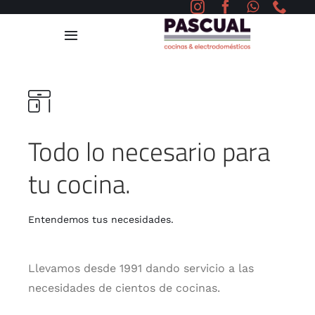
Saltar
al
Toggle
contenido
Navigation
Home
Cocinas
Todo lo necesario para
Proyectos
tu cocina.
Servicios
Entendemos tus necesidades.
Blog
Llevamos desde 1991 dando servicio a las
necesidades de cientos de cocinas.
Contacto