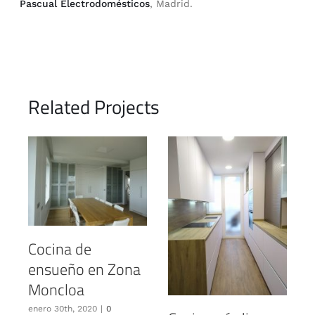
Pascual Electrodomésticos
, Madrid.
Related Projects
Cocina de
C
ensueño en Zona
Moncloa
enero 30th, 2020
|
0
e