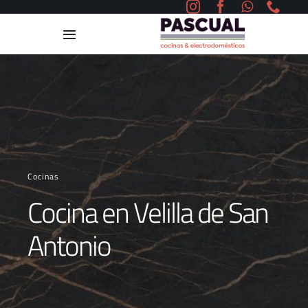
Saltar
al
Toggle
contenido
Navigation
Home
Cocinas
Proyectos
Cocinas
Cocina en Velilla de San
Servicios
Antonio
Blog
Contacto